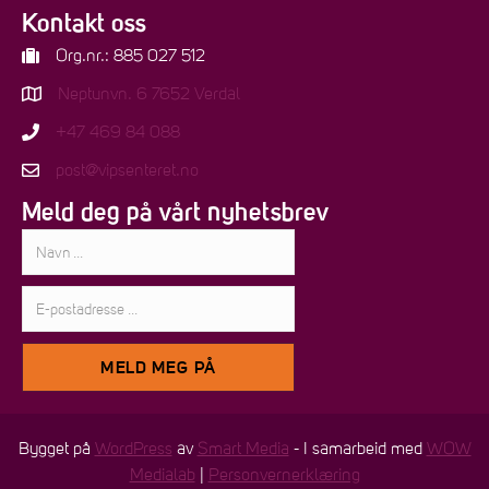
Kontakt oss
Org.nr.: 885 027 512
Neptunvn. 6 7652 Verdal
+47 469 84 088
post@vipsenteret.no
Meld deg på vårt nyhetsbrev
Navn:
E-
postadresse:
MELD MEG PÅ
Bygget på
WordPress
av
Smart Media
- I samarbeid med
WOW
Medialab
|
Personvernerklæring