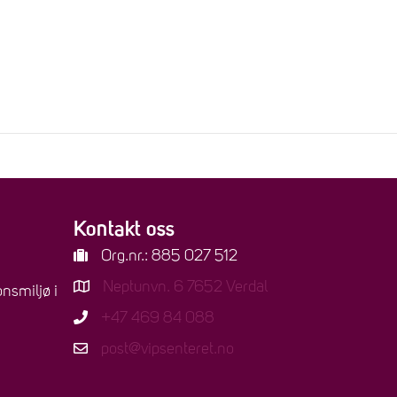
NTERET
VERTSKAP
MØTEROM
KONTORLEIE
LEI
Kontakt oss
Org.nr.: 885 027 512
Neptunvn. 6 7652 Verdal
nsmiljø i
+47 469 84 088
post@vipsenteret.no