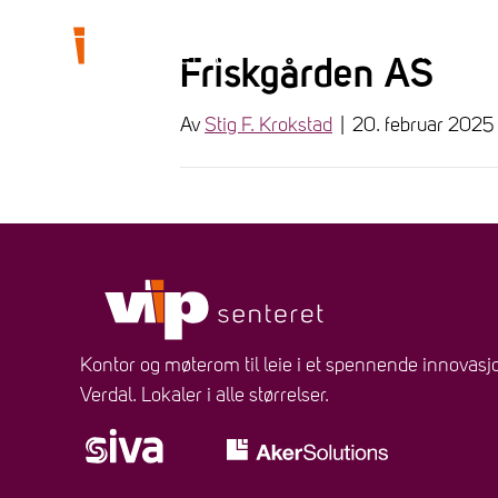
HJEM
OM VIPSE
Friskgården AS
Av
Stig F. Krokstad
|
20. februar 2025
Kontor og møterom til leie i et spennende innovasjo
Verdal. Lokaler i alle størrelser.