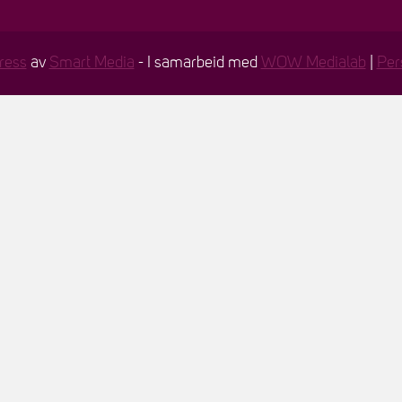
ress
av
Smart Media
- I samarbeid med
WOW Medialab
|
Per