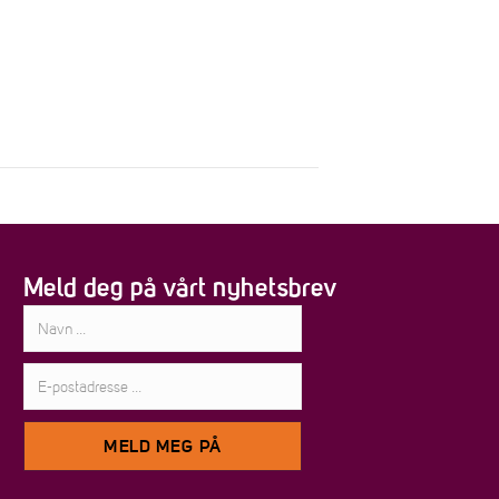
ETAKERE
AKTUELT
KONTAKT
VERDAL INDUSTRIPARK
Meld deg på vårt nyhetsbrev
Navn:
E-
postadresse:
MELD MEG PÅ