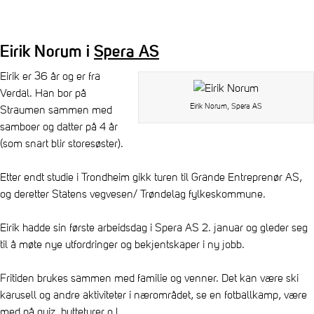
Eirik Norum i
Spera AS
Eirik er 36 år og er fra
Verdal. Han bor på
Eirik Norum, Spera AS
Straumen sammen med
samboer og datter på 4 år
(som snart blir storesøster).
Etter endt studie i Trondheim gikk turen til Grande Entreprenør AS,
og deretter Statens vegvesen/ Trøndelag fylkeskommune.
Eirik hadde sin første arbeidsdag i Spera AS 2. januar og gleder seg
til å møte nye utfordringer og bekjentskaper i ny jobb.
Fritiden brukes sammen med familie og venner. Det kan være ski
karusell og andre aktiviteter i nærområdet, se en fotballkamp, være
med på quiz, hytteturer o.l.