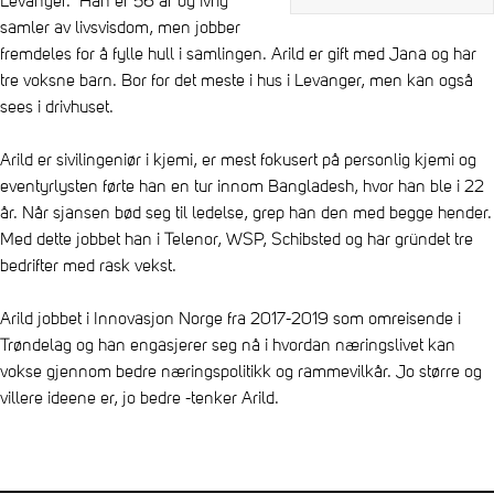
Levanger. Han er 56 år og ivrig
samler av livsvisdom, men jobber
fremdeles for å fylle hull i samlingen. Arild er gift med Jana og har
tre voksne barn. Bor for det meste i hus i Levanger, men kan også
sees i drivhuset.
Arild er sivilingeniør i kjemi, er mest fokusert på personlig kjemi og
eventyrlysten førte han en tur innom Bangladesh, hvor han ble i 22
år. Når sjansen bød seg til ledelse, grep han den med begge hender.
Med dette jobbet han i Telenor, WSP, Schibsted og har gründet tre
bedrifter med rask vekst.
Arild jobbet i Innovasjon Norge fra 2017-2019 som omreisende i
Trøndelag og han engasjerer seg nå i hvordan næringslivet kan
vokse gjennom bedre næringspolitikk og rammevilkår. Jo større og
villere ideene er, jo bedre -tenker Arild.