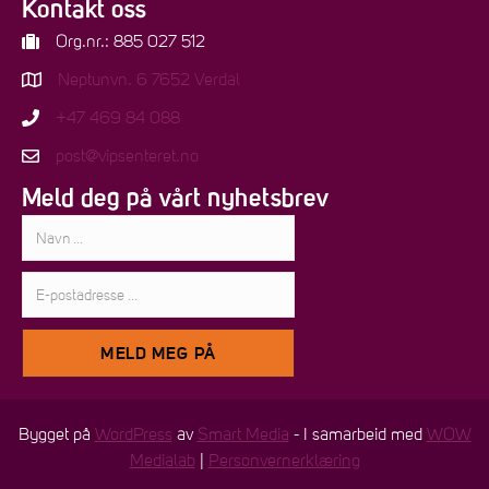
Kontakt oss
Org.nr.: 885 027 512
Neptunvn. 6 7652 Verdal
+47 469 84 088
post@vipsenteret.no
Meld deg på vårt nyhetsbrev
Navn:
E-
postadresse:
MELD MEG PÅ
Bygget på
WordPress
av
Smart Media
- I samarbeid med
WOW
Medialab
|
Personvernerklæring